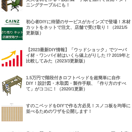
ニングテーブルにも！
初心者DIYに待望のサービスがカインズで登場！木材
カットをネットで注文、店舗で受け取り！（2021/5
更新版）
【2023最新DIY情報】「ウッドショック」でツーバ
イ材・ワンバイ材はいくら値上がりした !? 2019年と
比較してみた（2023/3更新版）
1.5万円で階段付きロフトベッドを超簡単に自作
DIY！設計図・木取図・製作手順、「作り方のすべ
て」がココに！（2020/1更新）
すのこベッドをDIYで作る方必見！スノコ板を均等に
並べるためのワザを公開します！