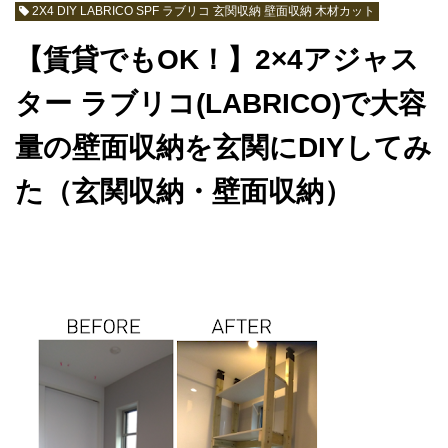
2X4 DIY LABRICO SPF ラブリコ 玄関収納 壁面収納 木材カット
【賃貸でもOK！】2×4アジャス
ター ラブリコ(LABRICO)で大容
量の壁面収納を玄関にDIYしてみ
た（玄関収納・壁面収納）