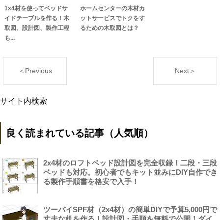
1x4材を使ってベッドサ
ホームセンターの木材カ
イドテーブルを作る！木
ットサービスでトクをす
取図、設計図、製作工程
るための木取図とは？
も...
＜Previous
Next＞
サイト内検索
良く読まれている記事（人気順）
2x4材のロフトベッド設計図を完全収録！二段・三段
ベッドも対応。初心者でもキット並みにDIY自作でき
る製作手順書を格安で入手！
ツーバイSPF材（2x4材）の簡単DIYで予算5,000円で
丈夫な机を作る！設計図・手順を無料で公開！ダイ